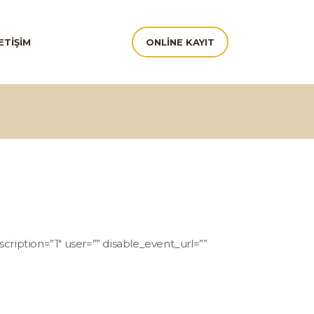
ETIŞIM
ONLINE KAYIT
scription=”1″ user=”” disable_event_url=””