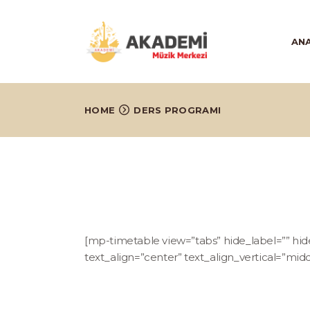
AN
HOME
DERS PROGRAMI
[mp-timetable view=”tabs” hide_label=”” hide_
text_align=”center” text_align_vertical=”mid