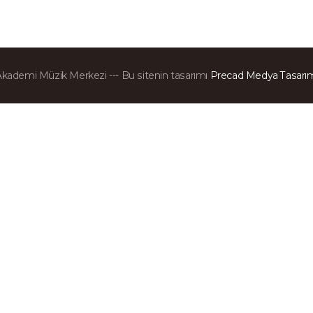
 Akademi Müzik Merkezi --- Bu sitenin tasarımı
Precad Medya Tasarım