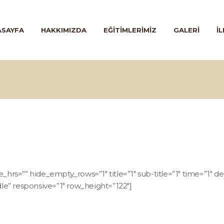
ANASAYFA
ASAYFA
HAKKIMIZDA
EĞITIMLERIMIZ
GALERI
İL
HAKKIMIZDA
EĞITIMLERIMIZ
GALERI
İLETIŞIM
hrs=”” hide_empty_rows=”1″ title=”1″ sub-title=”1″ time=”1″ de
dle” responsive=”1″ row_height=”122″]