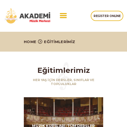
REGISTER ONLINE
ANASAYFA
HOME
EĞITIMLERIMIZ
HAKKIMIZDA
EĞITIMLERIMIZ
GALERI
Eğitimlerimiz
İLETIŞIM
HER YAŞ İÇİN DERSLER, SINIFLAR VE
TOPLULUKLAR
MÜZIK KURSLARI,
TÜM DERSLER