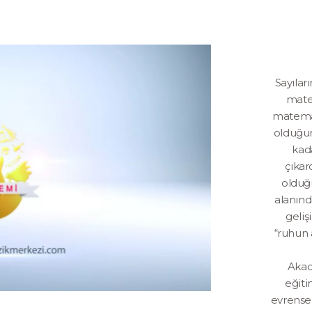
Sayılar
mate
matemat
olduğun
kad
çıkar
olduğ
alanınd
geliş
“ruhun 
Akad
eğiti
evrensel