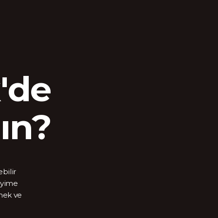
'de
ın?
bilir
neyime
rmek ve