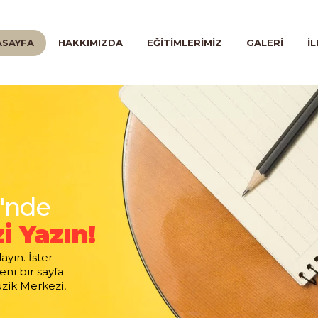
ANASAYFA
ASAYFA
HAKKIMIZDA
EĞITIMLERIMIZ
GALERI
İL
HAKKIMIZDA
EĞITIMLERIMIZ
GALERI
İLETIŞIM
'nde
i Yazın!
yın. İster
eni bir sayfa
üzik Merkezi,