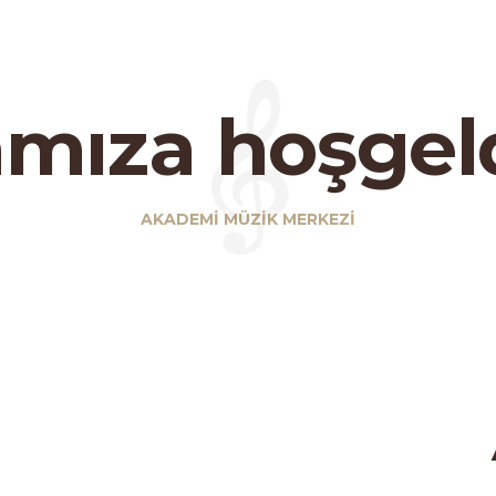
mıza hoşgel
AKADEMI MÜZIK MERKEZI