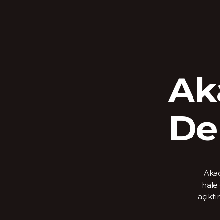
Ak
De
Akad
hale 
açıktı