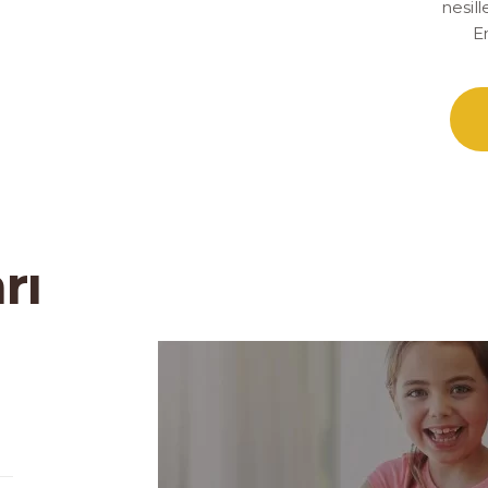
nesill
E
rı