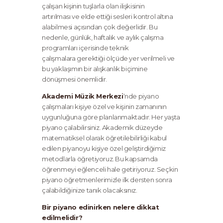
çalışan kişinin tuşlarla olan ilişkisinin
artırılması ve elde ettiği sesleri kontrol altına
alabilmesi açısından çok değerlidir. Bu
nedenle, günlük, haftalık ve aylık çalışma
programları içerisinde teknik
çalışmalara gerektiği ölçüde yer verilmeli ve
bu yaklaşımın bir alışkanlık biçimine
dönüşmesi önemlidir.
Akademi Müzik Merkezi
‘nde piyano
çalışmaları kişiye özel ve kişinin zamanının
uygunluğuna göre planlanmaktadır. Her yaşta
piyano çalabilirsiniz. Akademik düzeyde
matematiksel olarak öğretilebilirliği kabul
edilen piyanoyu kişiye özel geliştirdiğimiz
metodlarla öğretiyoruz. Bu kapsamda
öğrenmeyi eğlenceli hale getiriyoruz. Seçkin
piyano öğretmenlerimizle ilk dersten sonra
çalabildiğinize tanık olacaksınız.
Bir piyano edinirken nelere dikkat
edilmelidir?