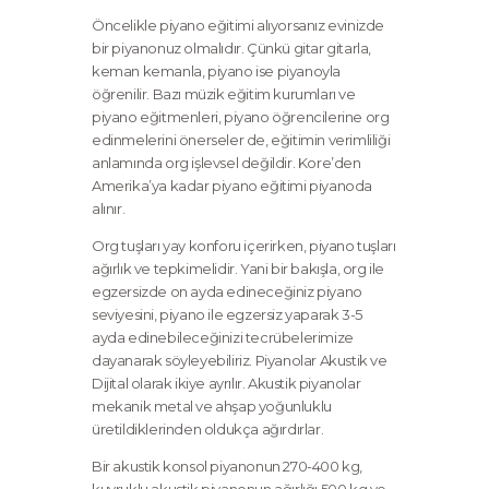
Öncelikle piyano eğitimi alıyorsanız evinizde
bir piyanonuz olmalıdır. Çünkü gitar gitarla,
keman kemanla, piyano ise piyanoyla
öğrenilir. Bazı müzik eğitim kurumları ve
piyano eğitmenleri, piyano öğrencilerine org
edinmelerini önerseler de, eğitimin verimliliği
anlamında org işlevsel değildir. Kore’den
Amerika’ya kadar piyano eğitimi piyanoda
alınır.
Org tuşları yay konforu içerirken, piyano tuşları
ağırlık ve tepkimelidir. Yani bir bakışla, org ile
egzersizde on ayda edineceğiniz piyano
seviyesini, piyano ile egzersiz yaparak 3-5
ayda edinebileceğinizi tecrübelerimize
dayanarak söyleyebiliriz. Piyanolar Akustik ve
Dijital olarak ikiye ayrılır. Akustik piyanolar
mekanik metal ve ahşap yoğunluklu
üretildiklerinden oldukça ağırdırlar.
Bir akustik konsol piyanonun 270-400 kg,
kuyruklu akustik piyanonun ağırlığı 500 kg ve