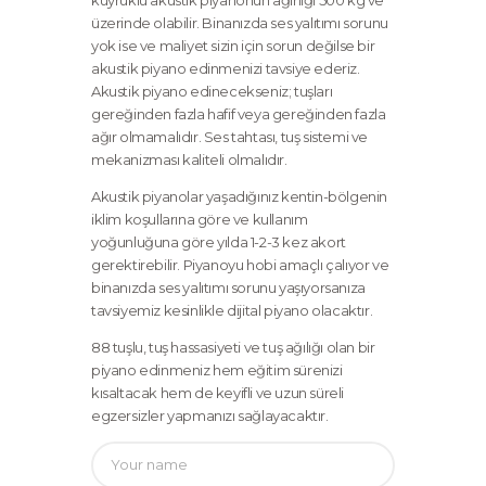
üzerinde olabilir. Binanızda ses yalıtımı sorunu
yok ise ve maliyet sizin için sorun değilse bir
akustik piyano edinmenizi tavsiye ederiz.
Akustik piyano edinecekseniz; tuşları
gereğinden fazla hafif veya gereğinden fazla
ağır olmamalıdır. Ses tahtası, tuş sistemi ve
mekanizması kaliteli olmalıdır.
Akustik piyanolar yaşadığınız kentin-bölgenin
iklim koşullarına göre ve kullanım
yoğunluğuna göre yılda 1-2-3 kez akort
gerektirebilir. Piyanoyu hobi amaçlı çalıyor ve
binanızda ses yalıtımı sorunu yaşıyorsanıza
tavsiyemiz kesinlikle dijital piyano olacaktır.
88 tuşlu, tuş hassasiyeti ve tuş ağılığı olan bir
piyano edinmeniz hem eğitim sürenizi
kısaltacak hem de keyifli ve uzun süreli
egzersizler yapmanızı sağlayacaktır.