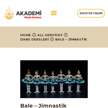
REGISTER ONLINE
ANASAYFA
HOME
ALL SERVICES
DANS DERSLERI
BALE – JIMNASTIK
HAKKIMIZDA
EĞITIMLERIMIZ
GALERI
İLETIŞIM
Bale – Jimnastik